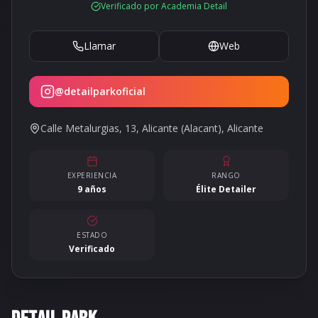
Verificado por Academia Detail
Llamar
Web
@
detailparkoficial
Calle Metalurgias, 13,
Alicante (Alacant)
,
Alicante
EXPERIENCIA
RANGO
9 años
Élite Detailer
ESTADO
Verificado