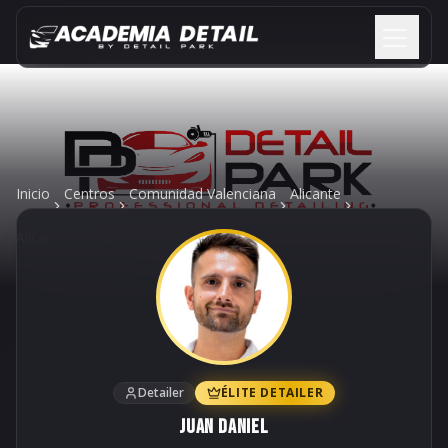
Saltar al contenido
Inicio
Centros
Comunidad Valenciana
Alicante
Alicante (Alacant)
Detail Park
Detailer
ÉLITE DETAILER
Juan Daniel