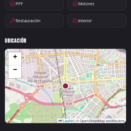
PPF
Motores
Restauración
Interior
UBICACIÓN
+
−
Leaflet
|
© OpenStreetMap contributors