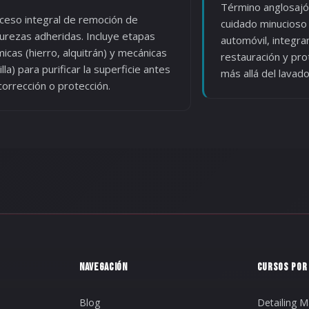
Término anglosajó
ceso integral de remoción de
cuidado minucioso 
urezas adheridas. Incluye etapas
automóvil, integra
micas (hierro, alquitrán) y mecánicas
restauración y pro
illa) para purificar la superficie antes
más allá del lavad
corrección o protección.
NAVEGACIÓN
CURSOS POR
Blog
Detailing M