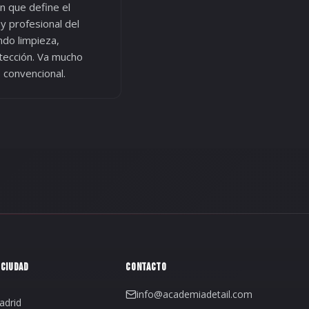
n que define el
y profesional del
ndo limpieza,
tección. Va mucho
o convencional.
 CIUDAD
CONTACTO
info@academiadetail.com
adrid