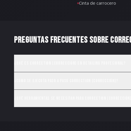
Cinta de carrocero
PREGUNTAS FRECUENTES SOBRE
CORRE
¿Qué es Correction (Corrección) en detailing profesional?
¿Cómo se ejecuta paso a paso Correction (Corrección)?
¿Qué herramientas se necesitan para Correction (Corrección