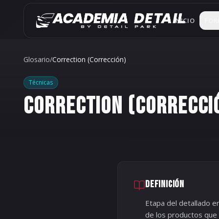
Saltar al contenido
INICIO
FOR
Detaili
Técnicas
Glosario
/
Correction (Corrección)
Car Wr
Técnicas
Vinilado
CORRECTION (CORRECCI
Paint P
Protecci
Restaur
Recupera
Carrera
DEFINICIÓN
Program
Etapa del detallado e
de los productos que 